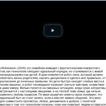
«Робоняня» (2026) это семейная комедия с фантастическим поворотом о
том, как технологии обещают идеальный порядок, но сталкиваются с живой
непредсказуемостью детей. В дом появляется робот няня, который должен
облегчить жизнь родителям, научить дисциплине и сделать всё правильно, от
расписания до полезных привычек. Но дети быстро находят слабые места в
логике машины, а робот неожиданно начинает учиться чувствам, сочувствию
и даже юмору. Фильм строится на смешных ситуациях, когда сухие алгоритмы
встречаются с настоящими эмоциями, и на тёплой теме семьи, где нельзя
заменить любовь сервисом. По мере развития сюжета герои понимают, что
идеальный быт не стоит ничего, если в нём нет живого общения. Это кино
для совместного просмотра, лёгкое, динамичное и доброе, с понятной
мыслью о том, что технологии полезны, пока они помогают людям оставаться