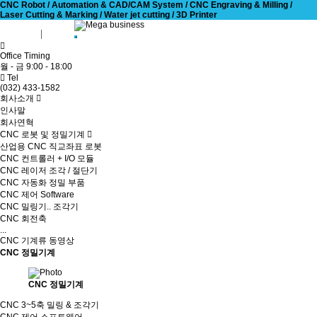
CNC Robot / Automation & CAD/CAM System / CNC Engraving & Milling /
Laser Cutting & Marking / Water jet cutting / 3D Printer
회원가입
로그인
Office Timing
월 - 금 9:00 - 18:00
Tel
(032) 433-1582
회사소개
인사말
회사연혁
CNC 로봇 및 정밀기계
산업용 CNC 직교좌표 로봇
CNC 컨트롤러 + I/O 모듈
CNC 레이저 조각 / 절단기
CNC 자동화 정밀 부품
CNC 제어 Software
CNC 밀링기.. 조각기
CNC 회전축
...
CNC 기계류 동영상
CNC 정밀기계
CNC 정밀기계
CNC 3~5축 밀링 & 조각기