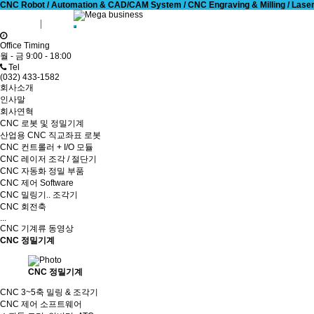
CNC Robot / Automation & CAD/CAM System / CNC Engraving & Milling / Laser Cu
회원가입
로그인
Office Timing
월 - 금 9:00 - 18:00
Tel
(032) 433-1582
회사소개
인사말
회사연혁
CNC 로봇 및 정밀기계
산업용 CNC 직교좌표 로봇
CNC 컨트롤러 + I/O 모듈
CNC 레이저 조각 / 절단기
CNC 자동화 정밀 부품
CNC 제어 Software
CNC 밀링기.. 조각기
CNC 회전축
...
CNC 기계류 동영상
CNC 정밀기계
CNC 정밀기계
CNC 3~5축 밀링 & 조각기
CNC 제어 소프트웨어