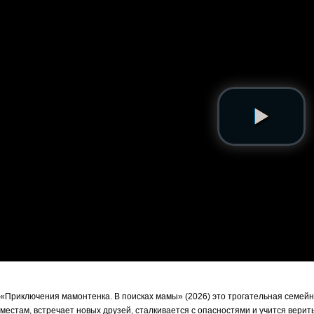
«Приключения мамонтенка. В поисках мамы» (2026) это трогательная семейн
местам, встречает новых друзей, сталкивается с опасностями и учится верить