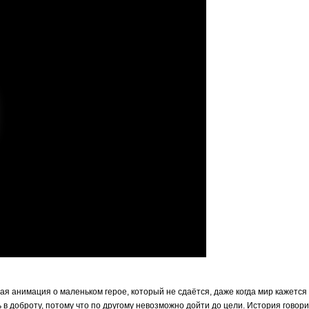
ая анимация о маленьком герое, который не сдаётся, даже когда мир кажет
 в доброту, потому что по другому невозможно дойти до цели. История говори