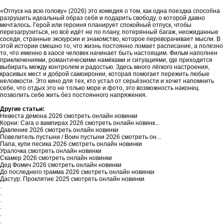
«Отпуск на всю голову» (2026) это комедия о том, как одна поездка способна
разрушить идеальный образ себя и подарить свободу, о которой давно
мечталось. Герой или героиня планирует спокойный отпуск, чтобы
перезагрузиться, но всё идёт не по плану, потерянный багаж, неожиданные
соседи, странные экскурсии и знакомство, которое переворачивает мысли. В
этой истории смешно то, что жизнь постоянно ломает расписание, а полезно
то, что именно в хаосе человек начинает быть настоящим. Фильм наполнен
приключениями, романтическими намёками и ситуациями, где приходится
выбирать между контролем и радостью. Здесь много лёгкого настроения,
красивых мест и доброй самоиронии, которая помогает пережить любые
неловкости. Это кино для тех, кто устал от серьёзности и хочет напомнить
себе, что отдых это не только море и фото, это возможность наконец
позволить себе жить без постоянного напряжения.
Другие статьи:
Невеста демона 2026 смотреть онлайн новинки
Корни: Сага о вампирах 2026 смотреть онлайн новинк...
Давление 2026 смотреть онлайн новинки
Повелитель пустыни / Воин пустыни 2026 смотреть он...
Папа, купи песика 2026 смотреть онлайн новинки
Уралочка смотреть онлайн новинки
Скамер 2026 смотреть онлайн новинки
Дед Фомич 2026 смотреть онлайн новинки
До последнего грамма 2026 смотреть онлайн новинки
Дастур: Проклятие 2025 смотреть онлайн новинки
.
.
.
.
.
.