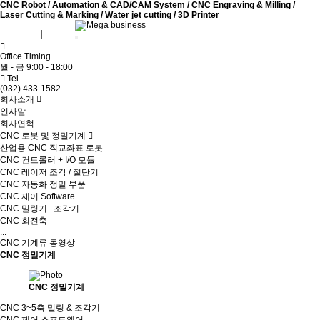
CNC Robot / Automation & CAD/CAM System / CNC Engraving & Milling /
Laser Cutting & Marking / Water jet cutting / 3D Printer
회원가입
로그인
Office Timing
월 - 금 9:00 - 18:00
Tel
(032) 433-1582
회사소개
인사말
회사연혁
CNC 로봇 및 정밀기계
산업용 CNC 직교좌표 로봇
CNC 컨트롤러 + I/O 모듈
CNC 레이저 조각 / 절단기
CNC 자동화 정밀 부품
CNC 제어 Software
CNC 밀링기.. 조각기
CNC 회전축
...
CNC 기계류 동영상
CNC 정밀기계
CNC 정밀기계
CNC 3~5축 밀링 & 조각기