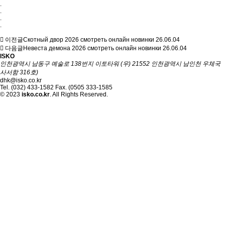
.
.
.
.
이전글
Скотный двор 2026 смотреть онлайн новинки
26.06.04
다음글
Невеста демона 2026 смотреть онлайн новинки
26.06.04
ISKO
인천광역시 남동구 예술로 138번지 이토타워 (우) 21552 인천광역시 남인천 우체국
사서함 316호)
dhk@isko.co.kr
Tel. (032) 433-1582 Fax. (0505 333-1585
© 2023
isko.co.kr
. All Rights Reserved.