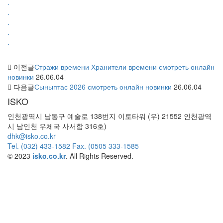
.
.
.
.
.
이전글
Стражи времени Хранители времени смотреть онлайн
новинки
26.06.04
다음글
Сыныптас 2026 смотреть онлайн новинки
26.06.04
ISKO
인천광역시 남동구 예술로 138번지 이토타워 (우) 21552 인천광역
시 남인천 우체국 사서함 316호)
dhk@isko.co.kr
Tel. (032) 433-1582 Fax. (0505 333-1585
© 2023
isko.co.kr
. All Rights Reserved.