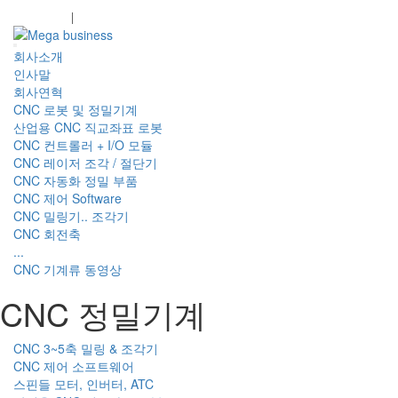
회원가입
로그인
회사소개
인사말
회사연혁
CNC 로봇 및 정밀기계
산업용 CNC 직교좌표 로봇
CNC 컨트롤러 + I/O 모듈
CNC 레이저 조각 / 절단기
CNC 자동화 정밀 부품
CNC 제어 Software
CNC 밀링기.. 조각기
CNC 회전축
...
CNC 기계류 동영상
CNC 정밀기계
CNC 3~5축 밀링 & 조각기
CNC 제어 소프트웨어
스핀들 모터, 인버터, ATC