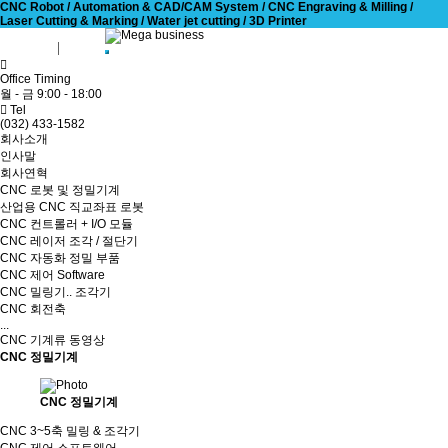
CNC Robot / Automation & CAD/CAM System / CNC Engraving & Milling /
Laser Cutting & Marking / Water jet cutting / 3D Printer
회원가입
로그인
Office Timing
월 - 금 9:00 - 18:00
Tel
(032) 433-1582
회사소개
인사말
회사연혁
CNC 로봇 및 정밀기계
산업용 CNC 직교좌표 로봇
CNC 컨트롤러 + I/O 모듈
CNC 레이저 조각 / 절단기
CNC 자동화 정밀 부품
CNC 제어 Software
CNC 밀링기.. 조각기
CNC 회전축
...
CNC 기계류 동영상
CNC 정밀기계
CNC 정밀기계
CNC 3~5축 밀링 & 조각기