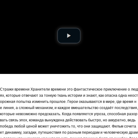
Стражи времени Хранители времени это фантастическое приключение о люд
ях, которые отвечают за тонкую ткань истории и знают, как опасна одна неост
орожная попытка изменить прошлое. Герои оказываются в мире, где время н
е линия, а сложный механизм, и каждое вмешательство создаёт последствия,
которые невозможно предсказать. Когда появляется угроза, способная разор
вать связь эпох, команда вынуждена действовать быстро, но аккуратно, ведь
победа любой ценой может уничтожить то, что они защищают. Фильм сочета
ет динамику, загадки, путешествия по разным периодам и человеческую драм