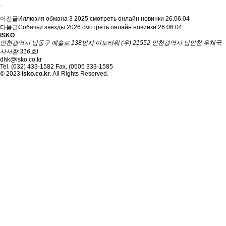
.
이전글
Иллюзия обмана 3 2025 смотреть онлайн новинки
26.06.04
다음글
Собачьи звёзды 2026 смотреть онлайн новинки
26.06.04
ISKO
인천광역시 남동구 예술로 138번지 이토타워 (우) 21552 인천광역시 남인천 우체국
사서함 316호)
dhk@isko.co.kr
Tel. (032) 433-1582 Fax. (0505 333-1585
© 2023
isko.co.kr
. All Rights Reserved.