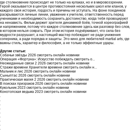
где столкновение происходит не только на кулаках, но и в мировоззрении.
Герой оказывается в центре противостояния нескольких школ или кланов, у
каждого своя история, гордость и причины не уступать. На фоне поединков
раскрываются личные линии, уважение к учителю, ответственность перед
учениками и необходимость сохранить достоинство, когда тебя провоцируют
на ненависть. Фильм держит зрителя динамикой боёв, точной хореографией
и напряжением, потому что каждое столкновение здесь как разговор без слов,
в котором нельзя соврать. При этом история подчёркивает, что сила без
мудрости разрушает, а настоящий мастер побеждает не ради унижения
соперника, а ради порядка и защиты. Это кино для любителей martial arts, где
важны стиль, характер и философия, а не только эффектные удары.
Другие статьи:
Собачьи звёзды 2026 смотреть онлайн новинки
Операция «Фортуна»: Искусство побеждать смотреть о...
Неожиданные связи 2 2026 смотреть онлайн новинки
Стражи времени Хранители времени смотреть онлайн н...
Мальчик и лис 2026 смотреть онлайн новинки
Сыныптас 2026 смотреть онлайн новинки
Практическая магия 2 2026 смотреть онлайн новинки
В поисках призраков 2026 смотреть онлайн новинки
Кукольник 2023 смотреть онлайн новинки
Конотопская ведьма 2023 смотреть онлайн новинки
.
.
.
.
.
.
.
.
.