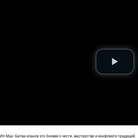
Ип Ман: Битва кланов это боевик о чести, мастерстве и конфликте традиций,