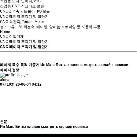
스핀들 모터, 인버터, ATC
산업용 CNC 직교좌표 로봇
CNC 1~4축 컨트롤러+I/O 모듈
CNC 레이저 조각기 및 절단기
CNC 회전축, Torque Motor
볼스크류, LM, 회전축, 베아링, 알미늄 프로파일 등 자동화 부품
Home
CNC 정밀기계
CNC 레이저 조각기 및 절단기
CNC 레이저 조각기 및 절단기
레이저 특수 목적 가공기
Ип Ман: Битва кланов смотреть онлайн новинки
페이지 정보
alena
0건
10회
26-06-04 04:12
본문
Ип Ман: Битва кланов смотреть онлайн новинки