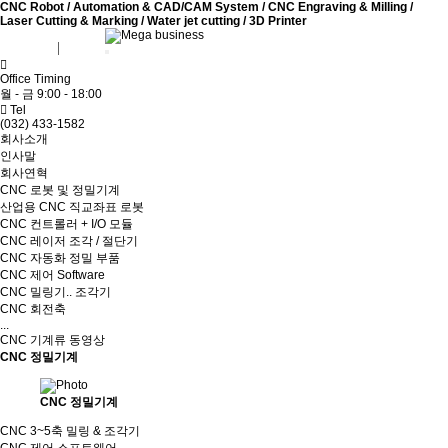
CNC Robot / Automation & CAD/CAM System / CNC Engraving & Milling /
Laser Cutting & Marking / Water jet cutting / 3D Printer
회원가입
로그인
Office Timing
월 - 금 9:00 - 18:00
Tel
(032) 433-1582
회사소개
인사말
회사연혁
CNC 로봇 및 정밀기계
산업용 CNC 직교좌표 로봇
CNC 컨트롤러 + I/O 모듈
CNC 레이저 조각 / 절단기
CNC 자동화 정밀 부품
CNC 제어 Software
CNC 밀링기.. 조각기
CNC 회전축
...
CNC 기계류 동영상
CNC 정밀기계
CNC 정밀기계
CNC 3~5축 밀링 & 조각기