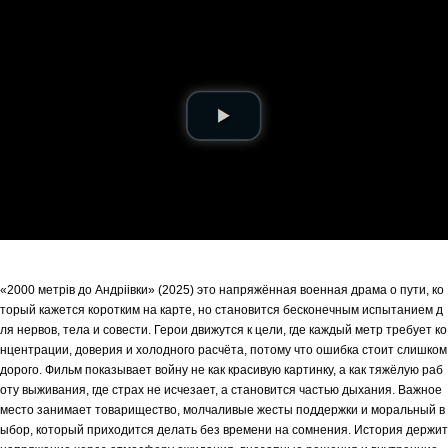
«2000 метрiв до Андрiiвки» (2025) это напряжённая военная драма о пути, ко
торый кажется коротким на карте, но становится бесконечным испытанием д
ля нервов, тела и совести. Герои движутся к цели, где каждый метр требует ко
нцентрации, доверия и холодного расчёта, потому что ошибка стоит слишком
дорого. Фильм показывает войну не как красивую картинку, а как тяжёлую раб
оту выживания, где страх не исчезает, а становится частью дыхания. Важное
место занимает товарищество, молчаливые жесты поддержки и моральный в
ыбор, который приходится делать без времени на сомнения. История держит