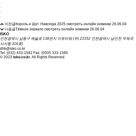
.
.
.
.
이전글
Король и Шут. Навсегда 2025 смотреть онлайн новинки
26.06.04
다음글
Тёмное зеркало смотреть онлайн новинки
26.06.04
ISKO
인천광역시 남동구 예술로 138번지 이토타워 (우) 21552 인천광역시 남인천 우체국
사서함 316호)
dhk@isko.co.kr
Tel. (032) 433-1582 Fax. (0505 333-1585
© 2023
isko.co.kr
. All Rights Reserved.