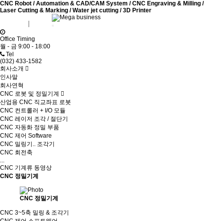
CNC Robot / Automation & CAD/CAM System / CNC Engraving & Milling /
Laser Cutting & Marking / Water jet cutting / 3D Printer
회원가입
로그인
Office Timing
월 - 금 9:00 - 18:00
Tel
(032) 433-1582
회사소개
인사말
회사연혁
CNC 로봇 및 정밀기계
산업용 CNC 직교좌표 로봇
CNC 컨트롤러 + I/O 모듈
CNC 레이저 조각 / 절단기
CNC 자동화 정밀 부품
CNC 제어 Software
CNC 밀링기.. 조각기
CNC 회전축
...
CNC 기계류 동영상
CNC 정밀기계
CNC 정밀기계
CNC 3~5축 밀링 & 조각기