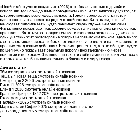
«Необычайно умные создания» (2026) это тёплая история о дружбе и
исцелении, где неожиданным проводником к жизни становится существо, от
которого меньше всего ждёшь мудрости. Герои переживают утрату или
одиночество и оказываются рядом с необычным обитателем, который
наблюдает, запоминает и будто понимает людей глубже, чем они сами.
Фильм мягко показывает, как доверие рождается из маленьких ритуалов, как
привычка заботиться возвращает смысл, и как важны разговоры, даже если
один участник этих разговоров не говорит человеческим языком. Здесь много
света, спокойного юмора, добрых деталей и ощущение, что надежда живёт в
простых ежедневных действиях. История трогает тем, что не обещает чудес
по щелчку, но показывает реальную дорогу к восстановлению, через
принятие и поддержку. Это кино для тех, кто любит душевные фильмы, после
которых хочется быть внимательнее к близким и к миру вокруг.
Другие статьи:
Тёмное зеркало смотреть онлайн новинки
Тёща 2 / Новая теща смотреть онлайн новинки
Смотрящая 2 2026 смотреть онлайн новинки
Пила 11 2026 смотреть онлайн новинки
Блэйд 4 2026 смотреть онлайн новинки
Красный Призрак 1812 2026 смотреть онлайн новинки
Голос улиц смотреть онлайн новинки
Наследник 2026 смотреть онлайн новинки
Марк глазами Софии 2025 смотреть онлайн новинки
День рождения 2025 смотреть онлайн новинки
.
.
.
.
.
.