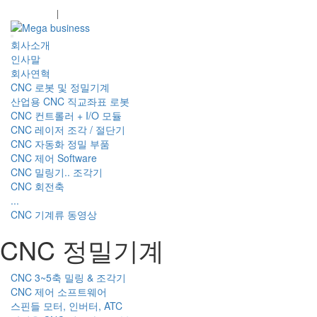
회원가입
로그인
회사소개
인사말
회사연혁
CNC 로봇 및 정밀기계
산업용 CNC 직교좌표 로봇
CNC 컨트롤러 + I/O 모듈
CNC 레이저 조각 / 절단기
CNC 자동화 정밀 부품
CNC 제어 Software
CNC 밀링기.. 조각기
CNC 회전축
...
CNC 기계류 동영상
CNC 정밀기계
CNC 3~5축 밀링 & 조각기
CNC 제어 소프트웨어
스핀들 모터, 인버터, ATC