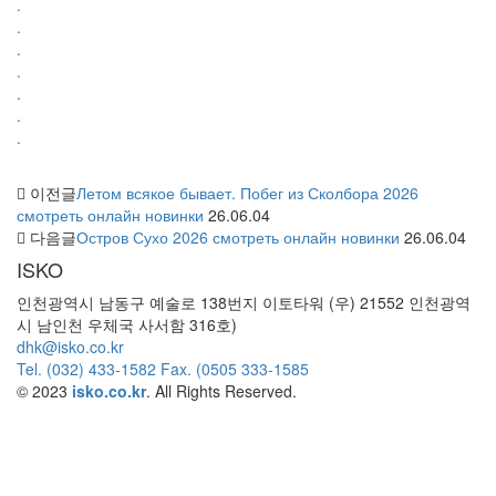
.
.
.
.
.
.
.
이전글
Летом всякое бывает. Побег из Сколбора 2026
смотреть онлайн новинки
26.06.04
다음글
Остров Сухо 2026 смотреть онлайн новинки
26.06.04
ISKO
인천광역시 남동구 예술로 138번지 이토타워 (우) 21552 인천광역
시 남인천 우체국 사서함 316호)
dhk@isko.co.kr
Tel. (032) 433-1582 Fax. (0505 333-1585
© 2023
isko.co.kr
. All Rights Reserved.