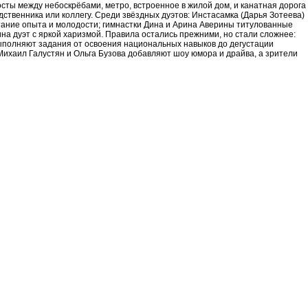
сты между небоскрёбами, метро, встроенное в жилой дом, и канатная дорога
дственника или коллегу. Среди звёздных дуэтов: Инстасамка (Дарья Зотеева)
етание опыта и молодости; гимнастки Дина и Арина Аверины титулованные
на дуэт с яркой харизмой. Правила остались прежними, но стали сложнее:
выполняют задания от освоения национальных навыков до дегустации
Михаил Галустян и Ольга Бузова добавляют шоу юмора и драйва, а зрители