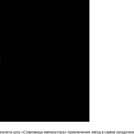
реалити‑шоу «Сокровища императора» приключения звёзд в самом загадочном