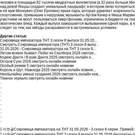
человек и площадью 82 тысячи квадратных километров (в 32 раза больше Мо
над рекой Янцзы создают уникальный ландшафт, в котором легко потеряться.
и её муж Moneyken (Олег Еропкин) яркая пара, которая удивляет искренност
спортсменки, привыкшие к нагрузкам; музыканты Артём Качер и Миша Марвин 
участники не могут пользоваться смартфонами, ограничены в бюджете на тра
экзотических блюд. Каждый выпуск завершается выбыванием одной пары, а п
следят за тем, как звёзды раскрываются в экстремальных условиях.
Другие статьи:
Сокровища императора ТНТ 3 сезон 8 выпуск 31.05.20...
Смотреть Сокровища императора (ТНТ) 3 сезон 8 выпу...
31.05.2026 - Сокровища императора на ТНТ 3 сезон 8...
Летом всякое бывает. Побег из Сколбора 2026 смотре...
Кодекс Данте / В руке Данте 2025 смотреть онлайн н...
Остров Сухо 2026 смотреть онлайн новинки
Особый режим 3 смотреть онлайн новинки
Король и Шут. Навсегда 2025 смотреть онлайн новинк...
Необычайно умные создания 2026 смотреть онлайн нов...
Тёмное зеркало смотреть онлайн новинки
.
.
.
.
.
.
.
.
.
.
이전글
Сокровища императора на ТНТ 31.05.2026 - 3 сезон 8 серия. Прямой 
다음글
Сокровища императора ТНТ 3 сезон 8 выпуск 31.05.2026 бесплатно 