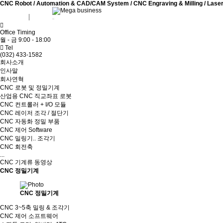
CNC Robot / Automation & CAD/CAM System / CNC Engraving & Milling / Laser Cu
회원가입
로그인
Office Timing
월 - 금 9:00 - 18:00
Tel
(032) 433-1582
회사소개
인사말
회사연혁
CNC 로봇 및 정밀기계
산업용 CNC 직교좌표 로봇
CNC 컨트롤러 + I/O 모듈
CNC 레이저 조각 / 절단기
CNC 자동화 정밀 부품
CNC 제어 Software
CNC 밀링기.. 조각기
CNC 회전축
...
CNC 기계류 동영상
CNC 정밀기계
CNC 정밀기계
CNC 3~5축 밀링 & 조각기
CNC 제어 소프트웨어