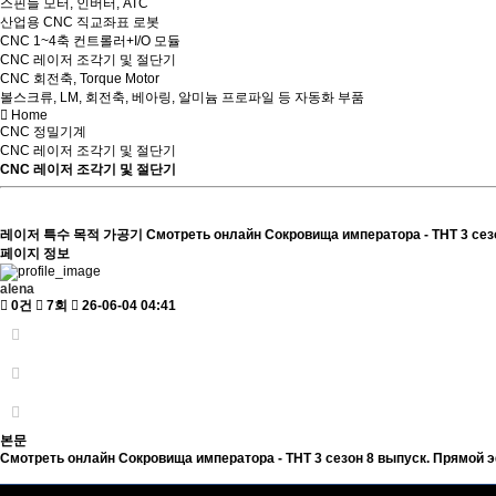
스핀들 모터, 인버터, ATC
산업용 CNC 직교좌표 로봇
CNC 1~4축 컨트롤러+I/O 모듈
CNC 레이저 조각기 및 절단기
CNC 회전축, Torque Motor
볼스크류, LM, 회전축, 베아링, 알미늄 프로파일 등 자동화 부품
Home
CNC 정밀기계
CNC 레이저 조각기 및 절단기
CNC 레이저 조각기 및 절단기
레이저 특수 목적 가공기
Смотреть онлайн Сокровища императора - ТНТ 3 се
페이지 정보
alena
0건
7회
26-06-04 04:41
본문
Смотреть онлайн Сокровища императора - ТНТ 3 сезон 8 выпуск. Прямой э