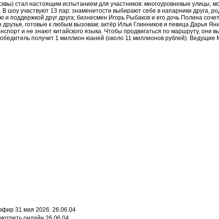
сквы) стал настоящим испытанием для участников: многоуровневые улицы, мо
 В шоу участвуют 13 пар: знаменитости выбирают себе в напарники друга, ро
ью и поддержкой друг друга; бизнесмен Игорь Рыбаков и его дочь Полина соч
друзья, готовые к любым вызовам; актёр Илья Глинников и певица Дарья Яни
нспорт и не знают китайского языка. Чтобы продвигаться по маршруту, они 
обедитель получит 1 миллион юаней (около 11 миллионов рублей). Ведущие 
эфир 31 мая 2026.
26.06.04
смотреть онлайн
26.06.04