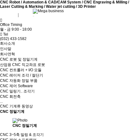
CNC Robot / Automation & CAD/CAM System / CNC Engraving & Milling /
Laser Cutting & Marking / Water jet cutting / 3D Printer
회원가입
로그인
Office Timing
월 - 금 9:00 - 18:00
Tel
(032) 433-1582
회사소개
인사말
회사연혁
CNC 로봇 및 정밀기계
산업용 CNC 직교좌표 로봇
CNC 컨트롤러 + I/O 모듈
CNC 레이저 조각 / 절단기
CNC 자동화 정밀 부품
CNC 제어 Software
CNC 밀링기.. 조각기
CNC 회전축
...
CNC 기계류 동영상
CNC 정밀기계
CNC 정밀기계
CNC 3~5축 밀링 & 조각기