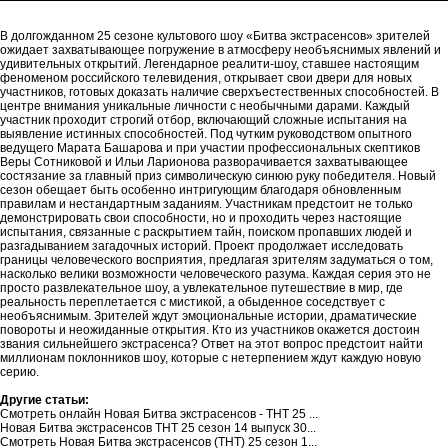
В долгожданном 25 сезоне культового шоу «Битва экстрасенсов» зрителей
ожидает захватывающее погружение в атмосферу необъяснимых явлений и
удивительных открытий. Легендарное реалити-шоу, ставшее настоящим
феноменом российского телевидения, открывает свои двери для новых
участников, готовых доказать наличие сверхъестественных способностей. В
центре внимания уникальные личности с необычными дарами. Каждый
участник проходит строгий отбор, включающий сложные испытания на
выявление истинных способностей. Под чутким руководством опытного
ведущего Марата Башарова и при участии профессиональных скептиков
Веры Сотниковой и Ильи Ларионова разворачивается захватывающее
состязание за главный приз символическую синюю руку победителя. Новый
сезон обещает быть особенно интригующим благодаря обновленным
правилам и нестандартным заданиям. Участникам предстоит не только
демонстрировать свои способности, но и проходить через настоящие
испытания, связанные с раскрытием тайн, поиском пропавших людей и
разгадыванием загадочных историй. Проект продолжает исследовать
границы человеческого восприятия, предлагая зрителям задуматься о том,
насколько велики возможности человеческого разума. Каждая серия это не
просто развлекательное шоу, а увлекательное путешествие в мир, где
реальность переплетается с мистикой, а обыденное соседствует с
необъяснимым. Зрителей ждут эмоциональные истории, драматические
повороты и неожиданные открытия. Кто из участников окажется достоин
звания сильнейшего экстрасенса? Ответ на этот вопрос предстоит найти
миллионам поклонников шоу, которые с нетерпением ждут каждую новую
серию.
Другие статьи:
Смотреть онлайн Новая Битва экстрасенсов - ТНТ 25 ...
Новая Битва экстрасенсов ТНТ 25 сезон 14 выпуск 30...
Смотреть Новая Битва экстрасенсов (ТНТ) 25 сезон 1...