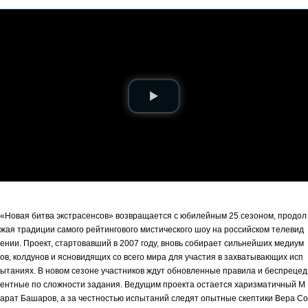
«Новая битва экстрасенсов» возвращается с юбилейным 25 сезоном, продол
жая традиции самого рейтингового мистического шоу на российском телевид
ении. Проект, стартовавший в 2007 году, вновь собирает сильнейших медиум
ов, колдунов и ясновидящих со всего мира для участия в захватывающих исп
ытаниях. В новом сезоне участников ждут обновленные правила и беспрецед
ентные по сложности задания. Ведущим проекта остается харизматичный М
арат Башаров, а за честностью испытаний следят опытные скептики Вера Со