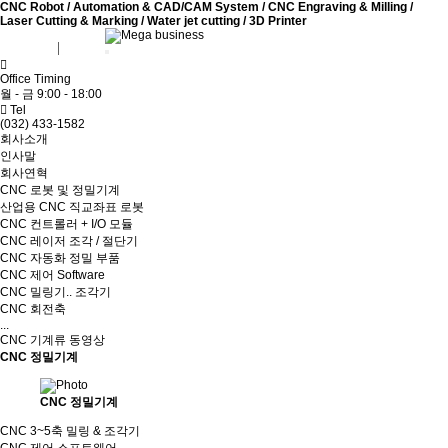
CNC Robot / Automation & CAD/CAM System / CNC Engraving & Milling /
Laser Cutting & Marking / Water jet cutting / 3D Printer
회원가입
로그인
Office Timing
월 - 금 9:00 - 18:00
Tel
(032) 433-1582
회사소개
인사말
회사연혁
CNC 로봇 및 정밀기계
산업용 CNC 직교좌표 로봇
CNC 컨트롤러 + I/O 모듈
CNC 레이저 조각 / 절단기
CNC 자동화 정밀 부품
CNC 제어 Software
CNC 밀링기.. 조각기
CNC 회전축
...
CNC 기계류 동영상
CNC 정밀기계
CNC 정밀기계
CNC 3~5축 밀링 & 조각기