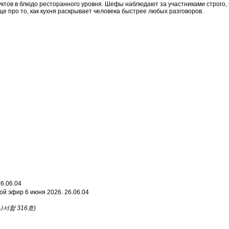
уктов в блюдо ресторанного уровня. Шефы наблюдают за участниками строго,
ще про то, как кухня раскрывает человека быстрее любых разговоров.
6.06.04
мой эфир 6 июня 2026.
26.06.04
서함 316호)