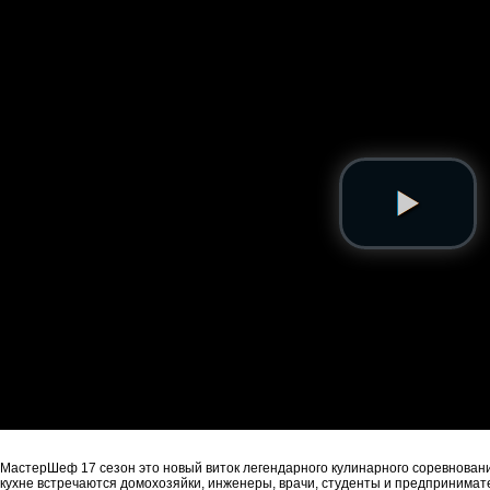
МастерШеф 17 сезон это новый виток легендарного кулинарного соревнования
кухне встречаются домохозяйки, инженеры, врачи, студенты и предпринимател