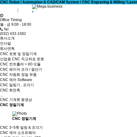
CNC Robot / Automation & CAD/CAM System / CNC Engraving & Milling / Laser Cu
회원가입
로그인
Office Timing
월 - 금 9:00 - 18:00
Tel
(032) 433-1582
회사소개
인사말
회사연혁
CNC 로봇 및 정밀기계
산업용 CNC 직교좌표 로봇
CNC 컨트롤러 + I/O 모듈
CNC 레이저 조각 / 절단기
CNC 자동화 정밀 부품
CNC 제어 Software
CNC 밀링기.. 조각기
CNC 회전축
...
CNC 기계류 동영상
CNC 정밀기계
CNC 정밀기계
CNC 3~5축 밀링 & 조각기
CNC 제어 소프트웨어