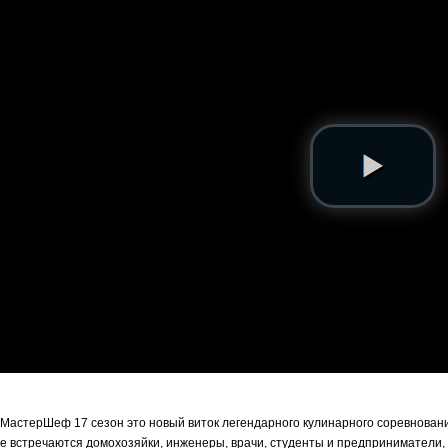
МастерШеф 17 сезон это новый виток легендарного кулинарного соревнования
е встречаются домохозяйки, инженеры, врачи, студенты и предприниматели, и