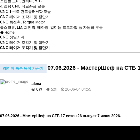
스핀들 모터, 인버터, ATC
산업용 CNC 직교좌표 로봇
CNC 1~4축 컨트롤러+I/O 모듈
CNC 레이저 조각기 및 절단기
CNC 회전축, Torque Motor
볼스크류, LM, 회전축, 베아링, 알미늄 프로파일 등 자동화 부품
Home
CNC 정밀기계
CNC 레이저 조각기 및 절단기
CNC 레이저 조각기 및 절단기
07.06.2026 - МастерШеф на СТБ 1
레이저 특수 목적 가공기
alena
0건
5회
26-06-04 04:55
07.06.2026 - МастерШеф на СТБ 17 сезон 26 выпуск 7 июня 2026.