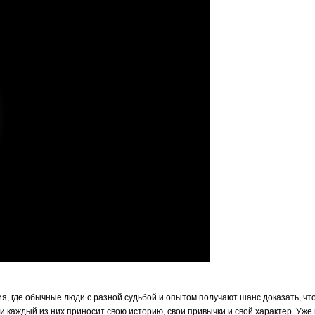
, где обычные люди с разной судьбой и опытом получают шанс доказать, что 
 каждый из них приносит свою историю, свои привычки и свой характер. Уже 