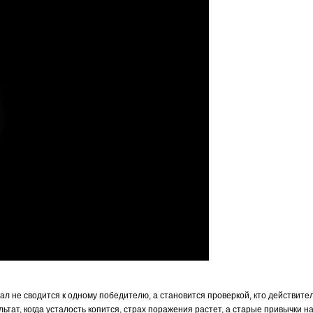
 не сводится к одному победителю, а становится проверкой, кто действитель
ультат, когда усталость копится, страх поражения растет, а старые привычки