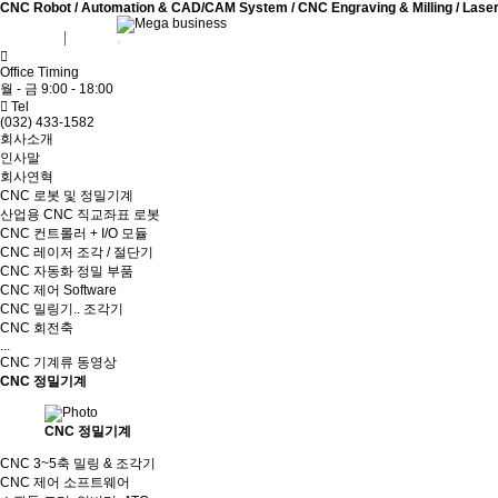
CNC Robot / Automation & CAD/CAM System / CNC Engraving & Milling / Laser Cu
회원가입
로그인
Office Timing
월 - 금 9:00 - 18:00
Tel
(032) 433-1582
회사소개
인사말
회사연혁
CNC 로봇 및 정밀기계
산업용 CNC 직교좌표 로봇
CNC 컨트롤러 + I/O 모듈
CNC 레이저 조각 / 절단기
CNC 자동화 정밀 부품
CNC 제어 Software
CNC 밀링기.. 조각기
CNC 회전축
...
CNC 기계류 동영상
CNC 정밀기계
CNC 정밀기계
CNC 3~5축 밀링 & 조각기
CNC 제어 소프트웨어