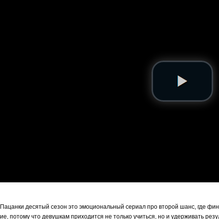
Пацанки десятый сезон это эмоциональный сериал про второй шанс, где финал
ие, потому что девушкам приходится не только учиться, но и удерживать рез