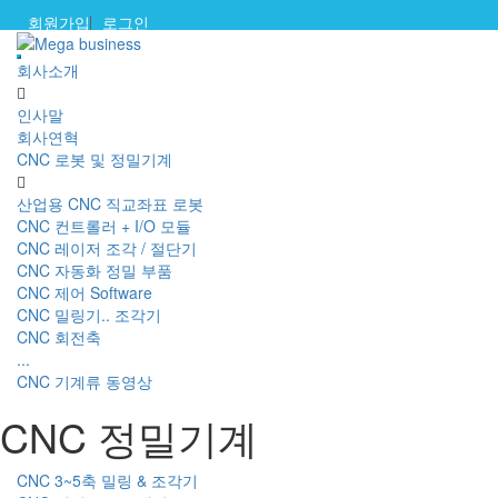
회원가입
로그인
회사소개
인사말
회사연혁
CNC 로봇 및 정밀기계
산업용 CNC 직교좌표 로봇
CNC 컨트롤러 + I/O 모듈
CNC 레이저 조각 / 절단기
CNC 자동화 정밀 부품
CNC 제어 Software
CNC 밀링기.. 조각기
CNC 회전축
...
CNC 기계류 동영상
CNC 정밀기계
CNC 3~5축 밀링 & 조각기