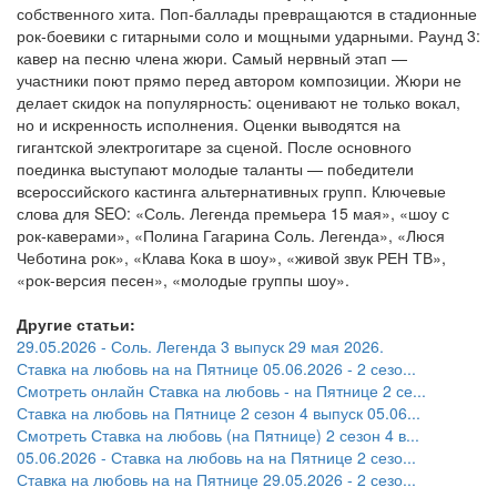
собственного хита. Поп‑баллады превращаются в стадионные
рок‑боевики с гитарными соло и мощными ударными. Раунд 3:
кавер на песню члена жюри. Самый нервный этап —
участники поют прямо перед автором композиции. Жюри не
делает скидок на популярность: оценивают не только вокал,
но и искренность исполнения. Оценки выводятся на
гигантской электрогитаре за сценой. После основного
поединка выступают молодые таланты — победители
всероссийского кастинга альтернативных групп. Ключевые
слова для SEO: «Соль. Легенда премьера 15 мая», «шоу с
рок‑каверами», «Полина Гагарина Соль. Легенда», «Люся
Чеботина рок», «Клава Кока в шоу», «живой звук РЕН ТВ»,
«рок‑версия песен», «молодые группы шоу».
Другие статьи:
29.05.2026 - Соль. Легенда 3 выпуск 29 мая 2026.
Ставка на любовь на на Пятнице 05.06.2026 - 2 сезо...
Смотреть онлайн Ставка на любовь - на Пятнице 2 се...
Ставка на любовь на Пятнице 2 сезон 4 выпуск 05.06...
Смотреть Ставка на любовь (на Пятнице) 2 сезон 4 в...
05.06.2026 - Ставка на любовь на на Пятнице 2 сезо...
Ставка на любовь на на Пятнице 29.05.2026 - 2 сезо...